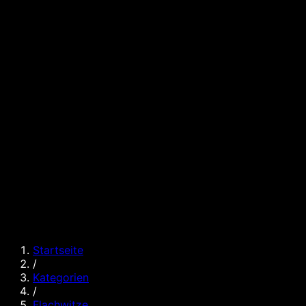
Startseite
/
Kategorien
/
Flachwitze