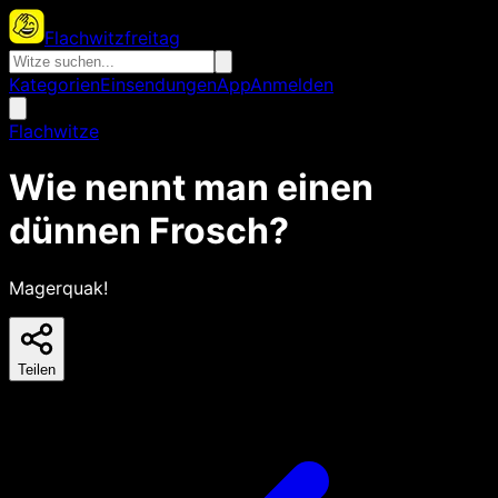
Flachwitzfreitag
Kategorien
Einsendungen
App
Anmelden
Flachwitze
Wie nennt man einen
dünnen Frosch?
Magerquak!
Teilen