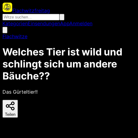
Flachwitzfreitag
Kategorien
Einsendungen
App
Anmelden
Flachwitze
Welches Tier ist wild und
schlingt sich um andere
Bäuche??
Das Gürteltier!!
Teilen