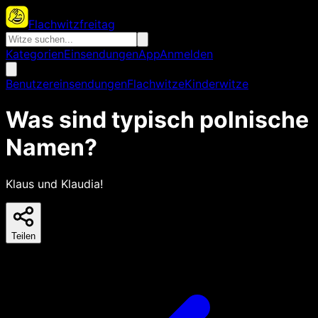
Flachwitzfreitag
Kategorien
Einsendungen
App
Anmelden
Benutzereinsendungen
Flachwitze
Kinderwitze
Was sind typisch polnische
Namen?
Klaus und Klaudia!
Teilen