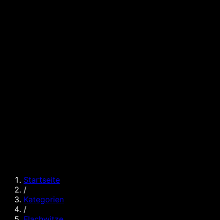
Startseite
/
Kategorien
/
Flachwitze