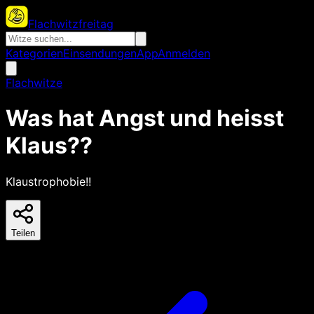
Flachwitzfreitag
Kategorien
Einsendungen
App
Anmelden
Flachwitze
Was hat Angst und heisst
Klaus??
Klaustrophobie!!
Teilen