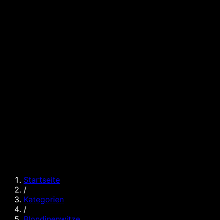
Startseite
/
Kategorien
/
Blondinenwitze