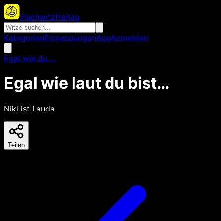
Flachwitzfreitag
Kategorien
Einsendungen
App
Anmelden
Egal wie du ...
Egal wie laut du bist…
Niki ist Lauda.
Teilen