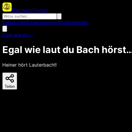
Flachwitzfreitag
Kategorien
Einsendungen
App
Anmelden
Egal wie du ...
Egal wie laut du Bach hörst
Heiner hört Lauterbach!!
Teilen